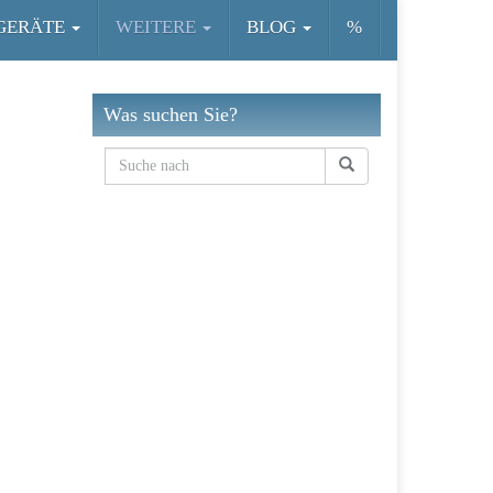
GERÄTE
WEITERE
BLOG
%
Was suchen Sie?