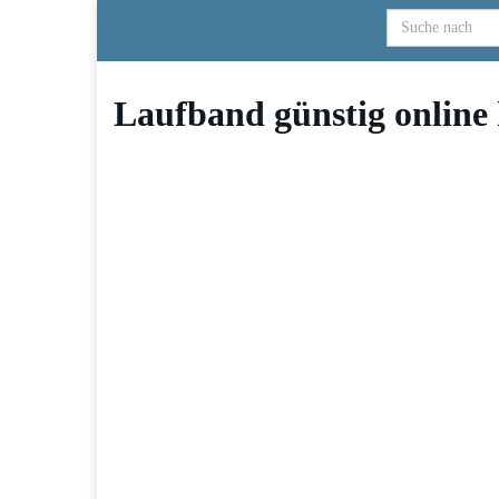
Skip
to
main
content
Laufband günstig online