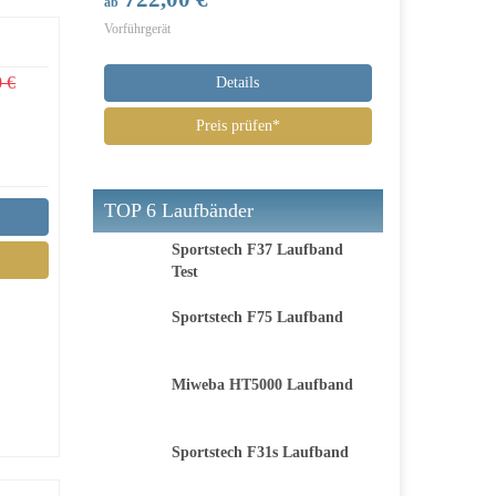
ab
Vorführgerät
0 €
Details
Preis prüfen*
TOP 6 Laufbänder
Sportstech F37 Laufband
Test
Sportstech F75 Laufband
Miweba HT5000 Laufband
Sportstech F31s Laufband