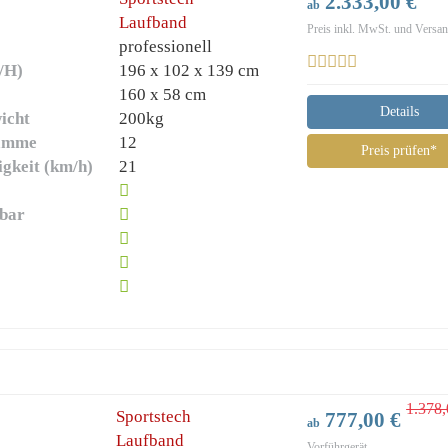
2.333,00 €
ab
Laufband
Preis inkl. MwSt. und Versa
professionell
/H)
196 x 102 x 139 cm
)
160 x 58 cm
Details
icht
200kg
ramme
12
Preis prüfen*
gkeit (km/h)
21
lbar
1.378,
Sportstech
777,00 €
ab
Laufband
Vorführgerät