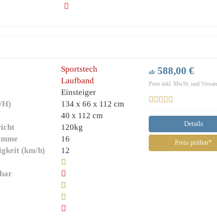
Sportstech
588,00 €
ab
Laufband
Preis inkl. MwSt. und Versa
Einsteiger
/H)
‎134 x 66 x 112 cm
)
40 x 112 cm
Details
icht
120kg
ramme
16
Preis prüfen*
gkeit (km/h)
12
lbar