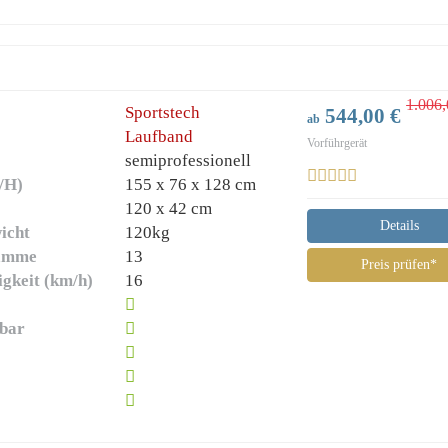
1.006,
Sportstech
544,00 €
ab
Laufband
Vorführgerät
semiprofessionell
/H)
155 x 76 x 128 cm
)
120 x 42 cm
Details
icht
120kg
ramme
13
Preis prüfen*
gkeit (km/h)
16
lbar