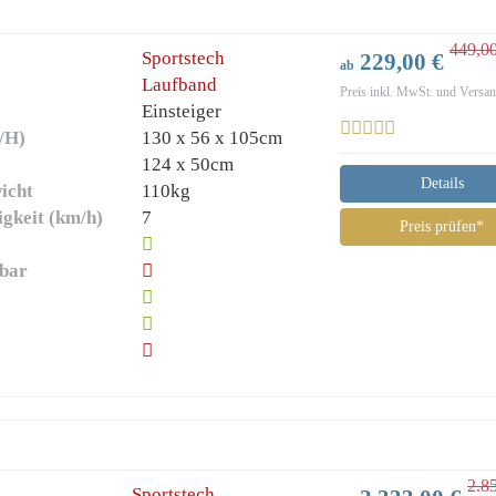
449,0
Sportstech
229,00 €
ab
Laufband
Preis inkl. MwSt. und Versa
Einsteiger
/H)
130 x 56 x 105cm
)
124 x 50cm
Details
icht
110kg
gkeit (km/h)
7
Preis prüfen*
lbar
2.8
Sportstech