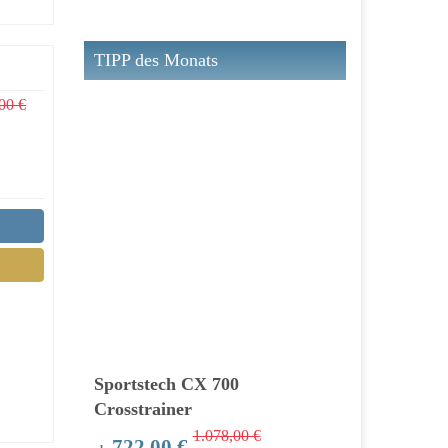
TIPP des Monats
00 €
Sportstech CX 700
Crosstrainer
1.078,00 €
722,00 €