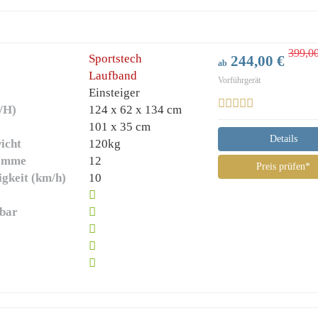
399,0
Sportstech
244,00 €
ab
Laufband
Vorführgerät
Einsteiger
/H)
124 x 62 x 134 cm
)
101 x 35 cm
Details
icht
120kg
ramme
12
Preis prüfen*
gkeit (km/h)
10
lbar