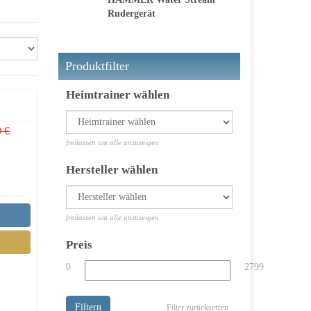
Rudergerät
Produktfilter
Heimtrainer wählen
0 €
freilassen um alle anzuzeigen
Hersteller wählen
freilassen um alle anzuzeigen
Preis
0
2799
Filtern
Filter zurücksetzen