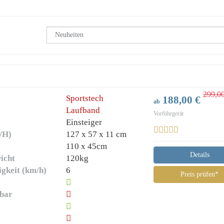
299,0
Sportstech
188,00 €
ab
Laufband
Vorführgerät
Einsteiger
/H)
127 x 57 x 11 cm
)
110 x 45cm
Details
icht
120kg
gkeit (km/h)
6
Preis prüfen*
lbar