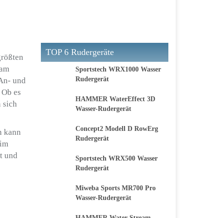
TOP 6 Rudergeräte
größten
 am
Sportstech WRX1000 Wasser
Rudergerät
 An- und
 Ob es
HAMMER WaterEffect 3D
 sich
Wasser-Rudergerät
Concept2 Modell D RowErg
n kann
Rudergerät
eim
it und
Sportstech WRX500 Wasser
Rudergerät
Miweba Sports MR700 Pro
Wasser-Rudergerät
HAMMER Water Stream