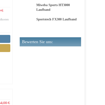
Miweba Sports HT3000
Laufband
0 €
Sportstech FX300 Laufband
ndkosten
Bewerten Sie uns:
54,00 €