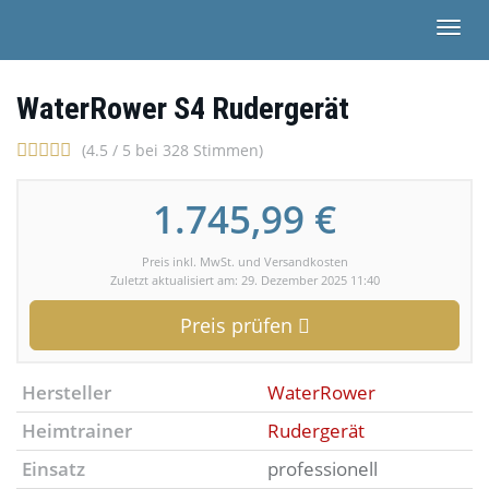
Skip
Togg
to
navi
main
content
WaterRower S4 Rudergerät
(4.5 / 5 bei 328 Stimmen)
1.745,99 €
Preis inkl. MwSt. und Versandkosten
Zuletzt aktualisiert am: 29. Dezember 2025 11:40
Preis prüfen
Hersteller
WaterRower
Heimtrainer
Rudergerät
Einsatz
professionell