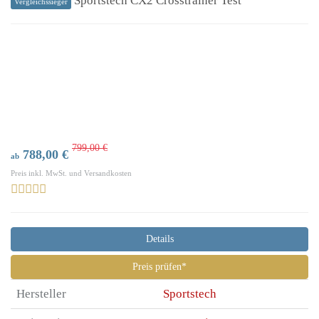
Sportstech CX2 Crosstrainer Test
Vergleichssieger
799,00 €
788,00 €
ab
Preis inkl. MwSt. und Versandkosten
Details
Preis prüfen*
Hersteller
Sportstech