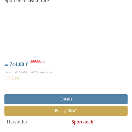
Sportstech sBike Lite
899,00 €
744,00 €
ab
Preis inkl. MwSt. und Versandkosten
Details
Preis prüfen*
Hersteller
Sportstech