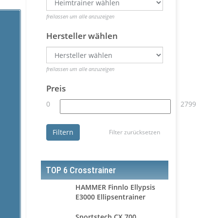
freilassen um alle anzuzeigen
Hersteller wählen
freilassen um alle anzuzeigen
Preis
0
2799
Filtern
Filter zurücksetzen
TOP 6 Crosstrainer
HAMMER Finnlo Ellypsis
E3000 Ellipsentrainer
Sportstech CX 700