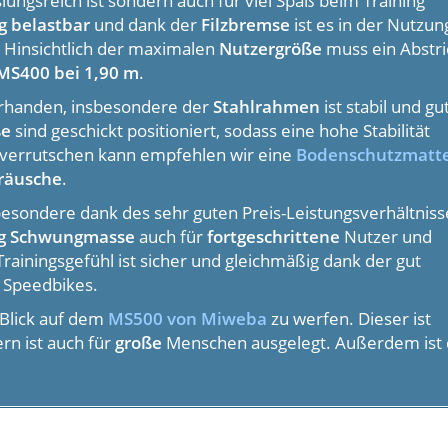
ungsreich ist sondern auch für viel Spaß beim Training
g belastbar
und dank der
Filzbremse
ist es in der Nutzun
. Hinsichtlich der maximalen
Nutzergröße
muss ein Abstri
MS400 bei 1,90 m
.
vorhanden, insbesondere der
Stahlrahmen
ist stabil und gu
ße
sind geschickt positioniert, sodass eine hohe Stabilität
t verrutschen kann empfehlen wir eine
Bodenschutzmatt
räusche
.
ondere dank des sehr guten Preis-Leistungsverhältniss
g Schwungmasse
auch für
fortgeschrittene
Nutzer und
Trainingsgefühl ist sicher und gleichmäßig dank der gut
 Speedbikes.
Blick auf dem
MS500 von Miweba
zu werfen. Dieser ist
rn ist auch für
große
Menschen ausgelegt. Außerdem ist 