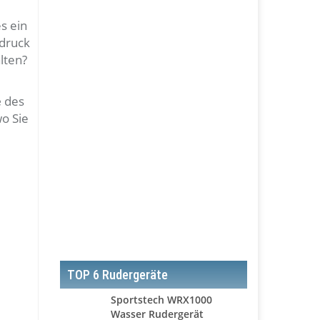
s ein
ndruck
lten?
e
des
wo Sie
TOP 6 Rudergeräte
Sportstech WRX1000
Wasser Rudergerät