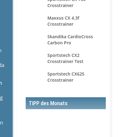
Crosstrainer
Maxxus CX 4.3f
Crosstrainer
Skandika CardioCross
Carbon Pro
n
Sportstech CX2
Crosstrainer Test
da
Sportstech CX625
Crosstrainer
n
ig
TIPP des Monats
en