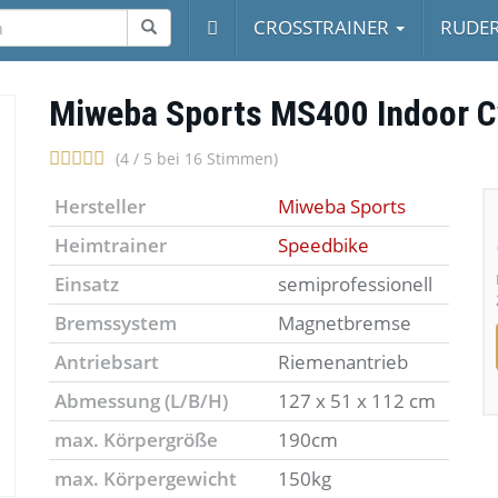
CROSSTRAINER
RUDE
Miweba Sports MS400 Indoor C
(4 / 5 bei 16 Stimmen)
Hersteller
Miweba Sports
Heimtrainer
Speedbike
Einsatz
semiprofessionell
Bremssystem
Magnetbremse
Antriebsart
Riemenantrieb
Abmessung (L/B/H)
127 x 51 x 112 cm
max. Körpergröße
190cm
max. Körpergewicht
150kg