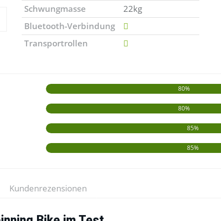
Schwungmasse
22kg
Bluetooth-Verbindung
Transportrollen
80%
80%
85%
85%
Kundenrezensionen
nning Bike im Test