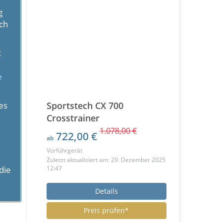
g
ch
t
e
es
Sportstech CX 700
Crosstrainer
1.078,00 €
722,00 €
ab
Vorführgerät
Zuletzt aktualisiert am: 29. Dezember 2025
die
12:47
Details
Preis prüfen*