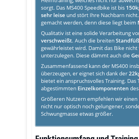
Heimtraining, welches nicht nur abwechsl
sorgt. Das MS400 Speedbike ist bis
150k
sehr leise
und stört Ihre Nachbarn nicht
gemacht werden, denn diese liegt beim
Qualitativ ist eine solide Verarbeitung 
verschweißt
. Auch die breiten
Standfü
gewährleistet wird. Damit das Bike nich
unterzulegen. Diese dämmt auch die
Ge
Zusammenfassend kann der MS400 insbes
überzeugen, er eignet sich dank der
22k
bietet ein anspruchsvolles Training. Das 
abgestimmten
Einzelkomponenten
des
Größeren Nutzern empfehlen wir einen 
nicht nur optisch noch gelungener, sonde
Schwungmasse etwas größer.
Funktionsumfang und Training