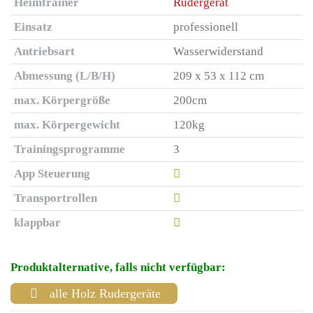
Heimtrainer
Rudergerät
Einsatz
professionell
Antriebsart
Wasserwiderstand
Abmessung (L/B/H)
209 x 53 x 112 cm
max. Körpergröße
200cm
max. Körpergewicht
120kg
Trainingsprogramme
3
App Steuerung
Transportrollen
klappbar
Produktalternative, falls nicht verfügbar:
alle Holz Rudergeräte