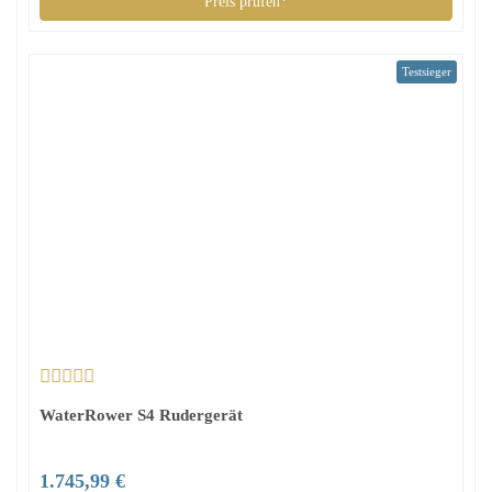
Preis prüfen*
Testsieger
WaterRower S4 Rudergerät
1.745,99 €