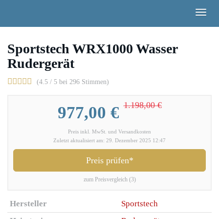
Skip
Togg
to
navig
main
content
Sportstech WRX1000 Wasser
Rudergerät
(4.5 / 5 bei 296 Stimmen)
1.198,00 €
977,00 €
Preis inkl. MwSt. und Versandkosten
Zuletzt aktualisiert am: 29. Dezember 2025 12:47
Preis prüfen*
zum Preisvergleich (3)
Hersteller
Sportstech