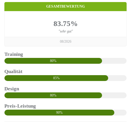
GESAMTBEWERTUNG
83.75%
"sehr gut"
08/2026
Training
80%
Qualität
85%
Design
80%
Preis-Leistung
90%