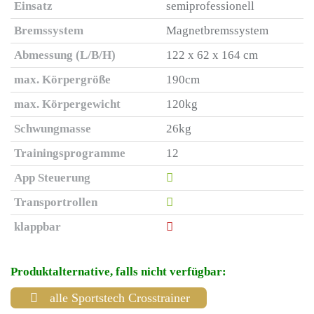
Einsatz
semiprofessionell
Bremssystem
Magnetbremssystem
Abmessung (L/B/H)
122 x 62 x 164 cm
max. Körpergröße
190cm
max. Körpergewicht
120kg
Schwungmasse
26kg
Trainingsprogramme
12
App Steuerung
Transportrollen
klappbar
Produktalternative, falls nicht verfügbar:
alle Sportstech Crosstrainer