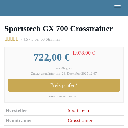
Skip
Togg
to
navig
main
content
Sportstech CX 700 Crosstrainer
(4.5 / 5 bei 68 Stimmen)
1.078,00 €
722,00 €
Vorführgerät
Zuletzt aktualisiert am: 29. Dezember 2025 12:47
Preis prüfen*
zum Preisvergleich (3)
Hersteller
Sportstech
Heimtrainer
Crosstrainer