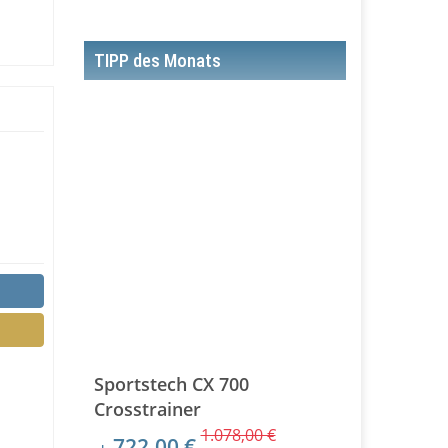
TIPP des Monats
Sportstech CX 700
Crosstrainer
1.078,00 €
722,00 €