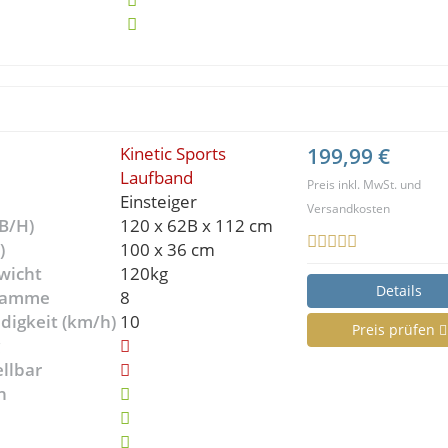
Kinetic Sports
199,99 €
Laufband
Preis inkl. MwSt. und
Einsteiger
Versandkosten
B/H)
120 x 62B x 112 cm
)
100 x 36 cm
wicht
120kg
Details
gramme
8
digkeit (km/h)
10
Preis prüfen
g
ellbar
n