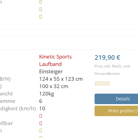
n
Kinetic Sports
219,90 €
Laufband
Preis inkl. MwSt. und
Einsteiger
Versandkosten
B/H)
124 x 55 x 123 cm
)
100 x 32 cm
wicht
120kg
Details
gramme
6
digkeit (km/h)
10
Preis prüfen
g
ellbar
n