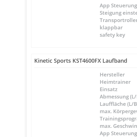
App Steuerun
Steigung einst
Transportrolle
klappbar
safety key
Kinetic Sports KST4600FX Laufband
Hersteller
Heimtrainer
Einsatz
Abmessung (L/
Lauffläche (L/B
max. Körperge
Trainingspro
max. Geschwin
App Steuerun