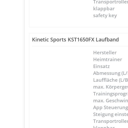
Transportrolle
klappbar
safety key
Kinetic Sports KST1650FX Laufband
Hersteller
Heimtrainer
Einsatz
Abmessung (L/
Lauffläche (L/B
max. Körperge
Trainingspro
max. Geschwin
App Steuerun
Steigung einst
Transportrolle
klappbar