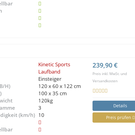
ellbar
n
Kinetic Sports
239,90 €
Laufband
Preis inkl. MwSt. und
Einsteiger
Versandkosten
B/H)
120 x 60 x 122 cm
)
100 x 35 cm
wicht
120kg
Details
gramme
3
digkeit (km/h)
10
Preis prüfen
g
ellbar