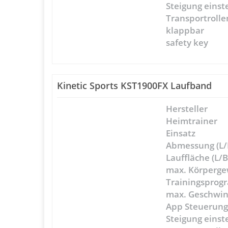
Steigung einst
Transportrolle
klappbar
safety key
Kinetic Sports KST1900FX Laufband
Hersteller
Heimtrainer
Einsatz
Abmessung (L/
Lauffläche (L/B
max. Körperge
Trainingspro
max. Geschwin
App Steuerun
Steigung einst