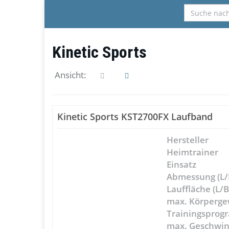
Skip
to
main
content
Kinetic Sports
Ansicht:
Kinetic Sports KST2700FX Laufband
Hersteller
Heimtrainer
Einsatz
Abmessung (L/
Lauffläche (L/B
max. Körperge
Trainingspro
max. Geschwin