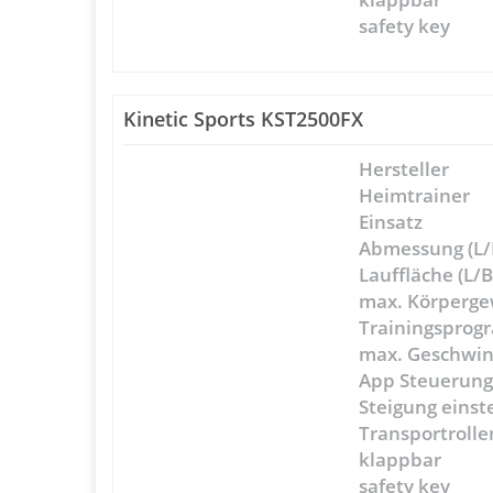
safety key
Kinetic Sports KST2500FX
Hersteller
Heimtrainer
Einsatz
Abmessung (L/
Lauffläche (L/B
max. Körperge
Trainingspro
max. Geschwin
App Steuerun
Steigung einst
Transportrolle
klappbar
safety key