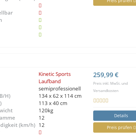
Preis prüfen
g
ellbar
n
Kinetic Sports
259,99 €
Laufband
Preis inkl. MwSt. und
semiprofessionell
Versandkosten
B/H)
134 x 62 x 114 cm
)
113 x 40 cm
wicht
120kg
Details
gramme
12
digkeit (km/h)
12
Preis prüfen
g