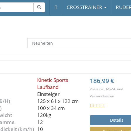
CROSSTRAINER
RUDE
Kinetic Sports
186,99 €
Laufband
Preis inkl. MwSt. und
Einsteiger
Versandkosten
B/H)
125 x 61 x 122 cm
)
100 x 34 cm
wicht
120kg
Details
gramme
12
digkeit (km/h)
10