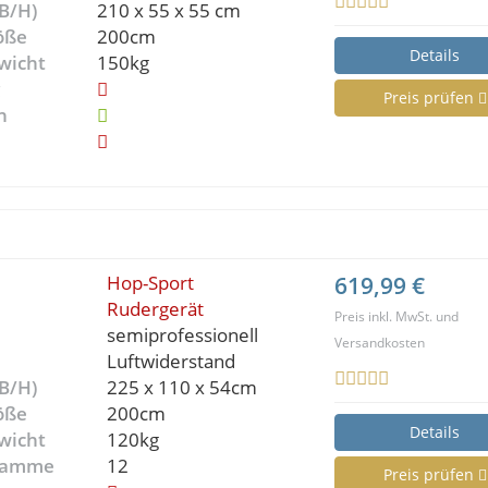
B/H)
210 x 55 x 55 cm
öße
200cm
Details
wicht
150kg
g
Preis prüfen
n
Hop-Sport
619,99 €
Rudergerät
Preis inkl. MwSt. und
semiprofessionell
Versandkosten
Luftwiderstand
B/H)
225 x 110 x 54cm
öße
200cm
Details
wicht
120kg
gramme
12
Preis prüfen