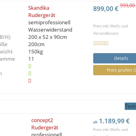
999,00
Skandika
899,00 €
Rudergerät
semiprofessionell
Preis inkl. MwSt. und
Wasserwiderstand
Versandkosten
B/H)
200 x 52 x 90cm
öße
200cm
wicht
150kg
gramme
11
Details
g
Preis prüfen
n
Test
concept2
1.189,99 €
ab
Rudergerät
Preis inkl. MwSt. und
professionell