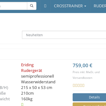
CROSSTRAINER
RUDE
Eriding
759,00 €
Rudergerät
Preis inkl. MwSt. und
semiprofessionell
Versandkosten
Wasserwiderstand
B/H)
‎215 x 50 x 53 cm
öße
210cm
Details
wicht
160kg
g