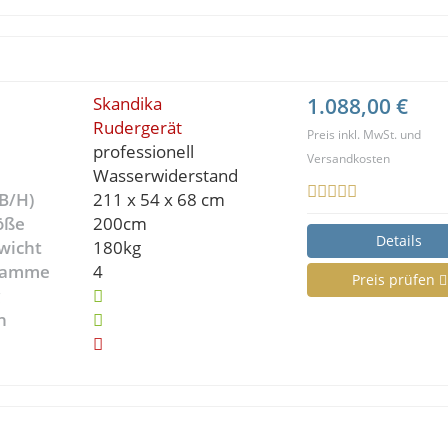
Skandika
1.088,00 €
Rudergerät
Preis inkl. MwSt. und
professionell
Versandkosten
Wasserwiderstand
B/H)
211 x 54 x 68 cm
öße
200cm
Details
wicht
180kg
gramme
4
Preis prüfen
g
n