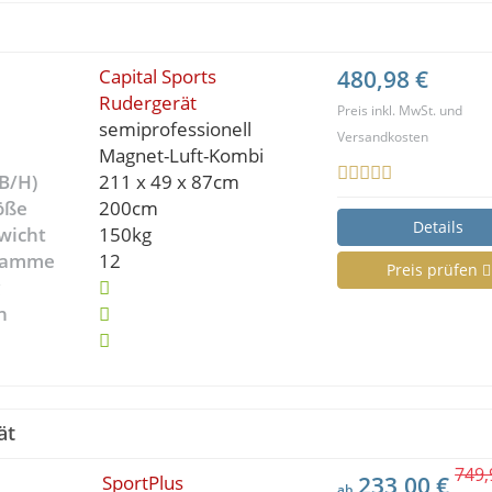
Capital Sports
480,98 €
Rudergerät
Preis inkl. MwSt. und
semiprofessionell
Versandkosten
Magnet-Luft-Kombi
B/H)
211 x 49 x 87cm
öße
200cm
Details
wicht
150kg
gramme
12
Preis prüfen
g
n
ät
749,
SportPlus
233,00 €
ab