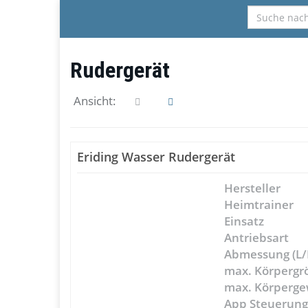
Skip
to
main
content
Rudergerät
Ansicht:
Eriding Wasser Rudergerät
Hersteller
Heimtrainer
Einsatz
Antriebsart
Abmessung (L/
max. Körpergr
max. Körperge
App Steuerun