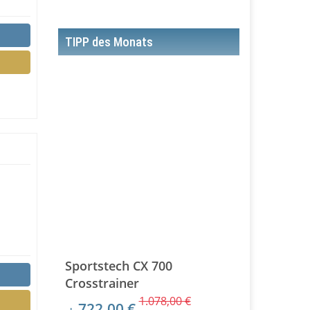
TIPP des Monats
Sportstech CX 700
Crosstrainer
1.078,00 €
722,00 €