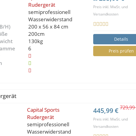
Rudergerät
Preis inkl. MwSt. und
semiprofessionell
Versandkosten
Wasserwiderstand
B/H)
200 x 56 x 84 cm
öße
200cm
Details
wicht
130kg
gramme
6
Preis prüfen
g
n
rgerät
729,99
Capital Sports
445,99 €
Rudergerät
Preis inkl. MwSt. und
semiprofessionell
Versandkosten
Wasserwiderstand