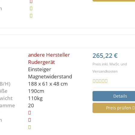
g
n
andere Hersteller
265,22 €
Rudergerät
Preis inkl. MwSt. und
Einsteiger
Versandkosten
Magnetwiderstand
B/H)
188 x 61 x 48 cm
öße
190cm
Details
wicht
110kg
gramme
20
Preis prüfen
g
n