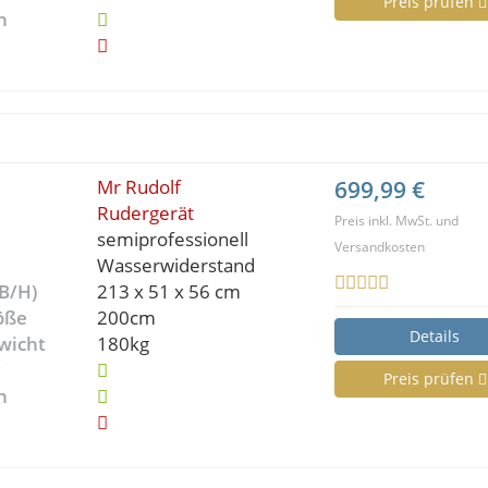
Preis prüfen
n
Mr Rudolf
699,99 €
Rudergerät
Preis inkl. MwSt. und
semiprofessionell
Versandkosten
Wasserwiderstand
B/H)
213 x 51 x 56 cm
öße
200cm
Details
wicht
180kg
g
Preis prüfen
n