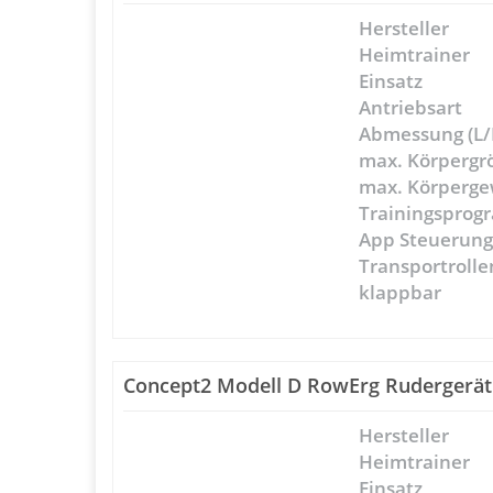
Hersteller
Heimtrainer
Einsatz
Antriebsart
Abmessung (L/
max. Körpergr
max. Körperge
Trainingspro
App Steuerun
Transportrolle
klappbar
Concept2 Modell D RowErg Rudergerät
Hersteller
Heimtrainer
Einsatz