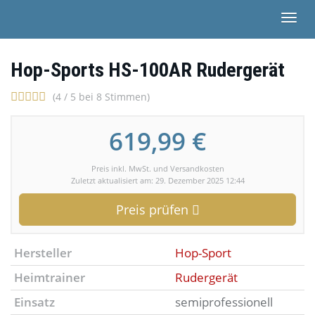
Skip
Togg
to
navi
main
content
Hop-Sports HS-100AR Rudergerät
(4 / 5 bei 8 Stimmen)
619,99 €
Preis inkl. MwSt. und Versandkosten
Zuletzt aktualisiert am: 29. Dezember 2025 12:44
Preis prüfen
Hersteller
Hop-Sport
Heimtrainer
Rudergerät
Einsatz
semiprofessionell