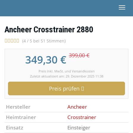
Skip
Togg
to
navi
main
content
Ancheer Crosstrainer 2880
(4 / 5 bei 51 Stimmen)
399,00 €
349,30 €
Preis inkl. MwSt. und Versandkosten
Zuletzt aktualisiert am: 29. Dezember 2025 11:38
Preis prüfen
Hersteller
Ancheer
Heimtrainer
Crosstrainer
Einsatz
Einsteiger