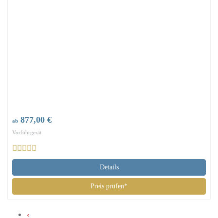
877,00 €
ab
Vorführgerät
Details
Preis prüfen*
‹