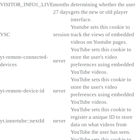
VISITOR_INFO1_LIVE
months
determining whether the user
27 days
gets the new or old player
interface.
Youtube sets this cookie to
YSC
session
track the views of embedded
videos on Youtube pages.
YouTube sets this cookie to
yt-remote-connected-
store the user's video
never
devices
preferences using embedded
YouTube videos.
YouTube sets this cookie to
store the user's video
yt-remote-device-id
never
preferences using embedded
YouTube videos.
YouTube sets this cookie to
register a unique ID to store
yt.innertube::nextId
never
data on what videos from
YouTube the user has seen.
YouTube sets this cookie to