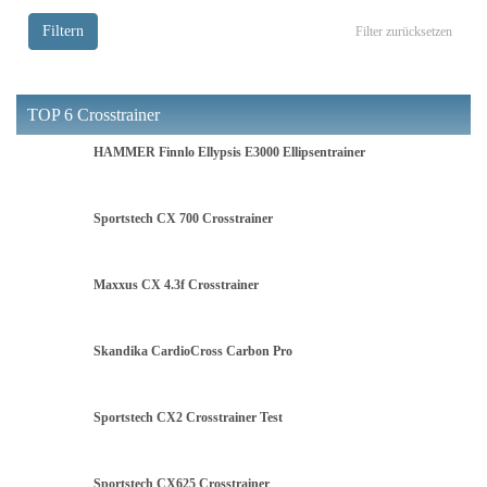
Filtern
Filter zurücksetzen
TOP 6 Crosstrainer
HAMMER Finnlo Ellypsis E3000 Ellipsentrainer
Sportstech CX 700 Crosstrainer
Maxxus CX 4.3f Crosstrainer
Skandika CardioCross Carbon Pro
Sportstech CX2 Crosstrainer Test
Sportstech CX625 Crosstrainer