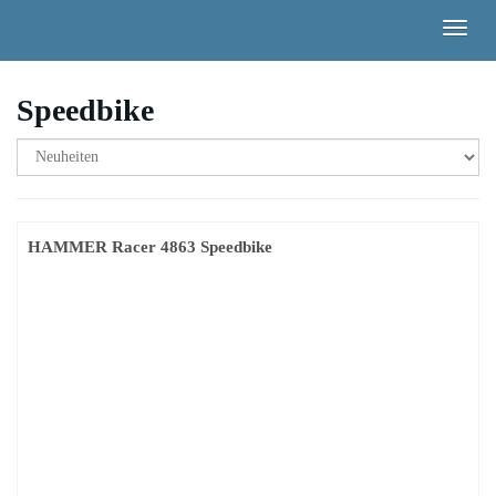
Skip
Togg
to
navig
main
content
Speedbike
HAMMER Racer 4863 Speedbike