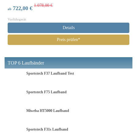
1.078,00 €
722,00 €
ab
Vorführgerät
Details
Preis prüfen*
TOP 6 Laufbänder
Sportstech F37 Laufband Test
Sportstech F75 Laufband
Miweba HT5000 Laufband
Sportstech F31s Laufband