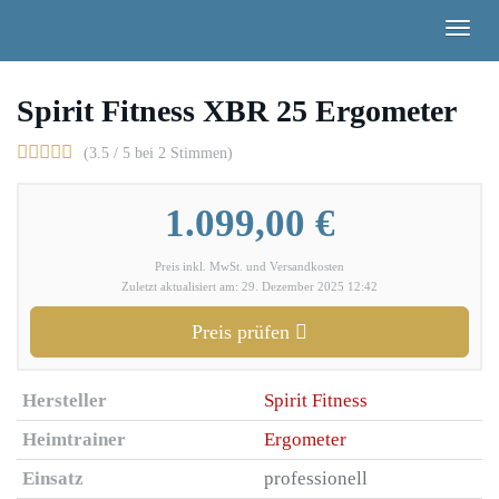
Skip
Togg
to
navig
main
content
Spirit Fitness XBR 25 Ergometer
(3.5 / 5 bei 2 Stimmen)
1.099,00 €
Preis inkl. MwSt. und Versandkosten
Zuletzt aktualisiert am: 29. Dezember 2025 12:42
Preis prüfen
Hersteller
Spirit Fitness
Heimtrainer
Ergometer
Einsatz
professionell