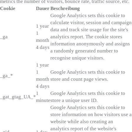
metrics the number of visitors, bounce rate, traffic source, etc.
Cookie
Dauer
Beschreibung
Google Analytics sets this cookie to
calculate visitor, session and campaign
1 year
data and track site usage for the site's
1
_ga
analytics report. The cookie stores
month
information anonymously and assigns
4 days
a randomly generated number to
recognise unique visitors.
1 year
1
Google Analytics sets this cookie to
_ga_*
month
store and count page views.
4 days
1
Google Analytics sets this cookie to
_gat_gtag_UA_*
minute
store a unique user ID.
Google Analytics sets this cookie to
store information on how visitors use a
website while also creating an
analytics report of the website's