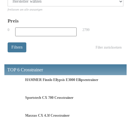
freilassen um alle anzuzeigen
Preis
0
2799
Filtern
Filter zurücksetzen
TOP 6 Crosstrainer
HAMMER Finnlo Ellypsis E3000 Ellipsentrainer
Sportstech CX 700 Crosstrainer
Maxxus CX 4.3f Crosstrainer